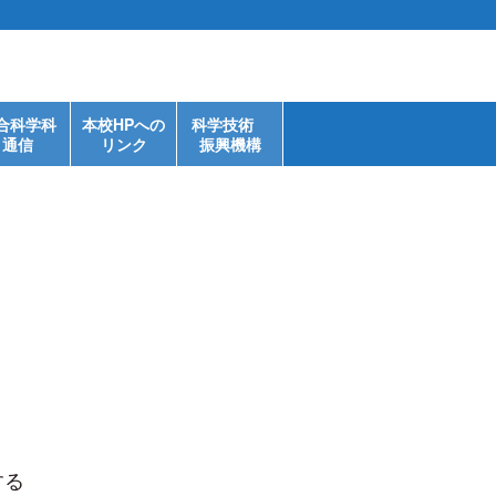
合科学科
本校HPへの
科学技術
通信
リンク
振興機構
。
する