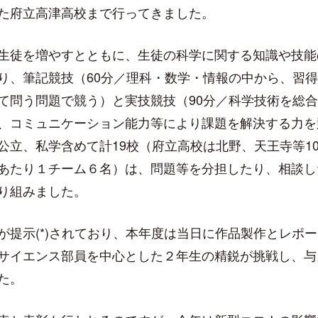
た府立高津高校まで行ってきました。
生徒を増やすとともに、生徒の科学に関する知識や技能
り、筆記競技（60分／理科・数学・情報の中から、習
て問う問題で競う）と実技競技（90分／科学技術を総
、コミュニケーション能力等により課題を解決する力を
公立、私学含めて計19校（府立高校は北野、天王寺等1
あたり１チーム６名）は、問題等を分担したり、相談し
り組みました。
が提示(*)されており、本年度は当日に作品製作とレポー
サイエンス部員を中心とした２年生の精鋭が挑戦し、与
た。