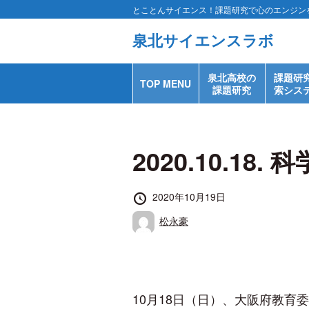
コ
とことんサイエンス！課題研究で心のエンジン
ン
泉北サイエンスラボ
テ
ン
泉北高校の
課題研
TOP MENU
課題研究
索シス
ツ
へ
移
2020.10.1
動
す
投
2020年10月19日
る
稿
投
松永豪
日
稿
者
10月18日（日）、大阪府教育