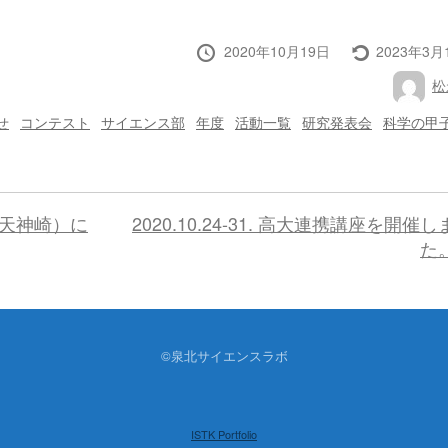
投
最
2020年10月19日
2023年3月
稿
終
投
松
日
更
稿
新
者
せ
コンテスト
サイエンス部
年度
活動一覧
研究発表会
科学の甲
年・天神崎）に
2020.10.24-31. 高大連携講座を開催
た
©泉北サイエンスラボ
ISTK Portfolio