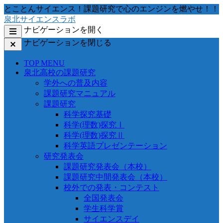
コ
とことんサイエンス！課題研究で心のエンジンを燃やせ！！
ン
泉北サイエンスラボ
テ
ナビゲーションを開く
ン
ナビゲーションを閉じる
ツ
へ
TOP MENU
移
泉北高校の課題研究
動
学外への普及内容
す
課題研究マニュアル
る
課題研究
科学探究基礎
科学(理数)探究Ⅰ
科学(理数)探究Ⅱ
科学英語プレゼンテーション
研究発表会
課題研究発表会（本校）
課題研究中間発表会（本校）
校外での発表・コンテスト
全国発表会
学生科学賞
サイエンスデイ