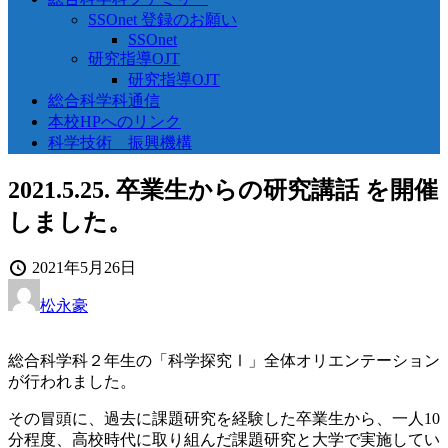
SSOnet 登録のお願い
SSOnet
研究指導OJT
研究指導OJT
総合科学科通信
本校HPへのリンク
科学技術 振興機構
2021.5.25. 卒業生からの研究講話 を開催
しました。
投
2021年5月26日
稿
投
松永豪
日
稿
者
総合科学科２年生の「科学探究Ⅰ」全体オリエンテーション
が行われました。
その冒頭に、過去に課題研究を経験した卒業生から、一人10
分程度、高校時代に取り組んだ課題研究と大学で実施してい