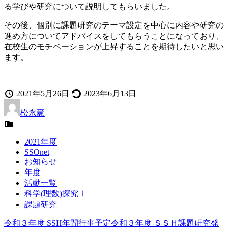
る学びや研究について説明してもらいました。
その後、個別に課題研究のテーマ設定を中心に内容や研究の
進め方についてアドバイスをしてもらうことになっており、
在校生のモチベーションが上昇することを期待したいと思い
ます。
投
最
2021年5月26日
2023年6月13日
稿
投
終
松永豪
日
稿
更
カ
者
新
テ
2021年度
ゴ
SSOnet
リ
お知らせ
ー
年度
活動一覧
科学(理数)探究Ⅰ
課題研究
令和３年度 SSH年間行事予定
令和３年度 ＳＳＨ課題研究発