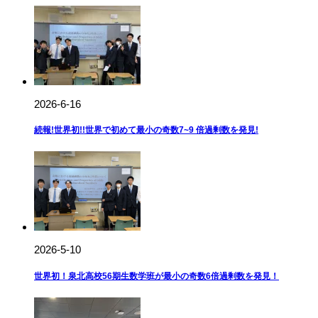
2026-6-16
続報!世界初!!世界で初めて最小の奇数7~9 倍過剰数を発見!
2026-5-10
世界初！泉北高校56期生数学班が最小の奇数6倍過剰数を発見！