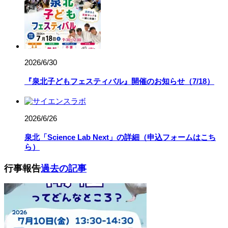
2000/3/1
スライダー用
在校生／保護者の皆さまへ
2026/6/30
『泉北子どもフェスティバル』開催のお知らせ（7/18）
2000/3/1
スライダー用
2026/6/26
中学生の皆さまへ
泉北「Science Lab Next」の詳細（申込フォームはこち
ら）
行事報告
過去の記事