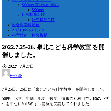
SSOnet 登録のお願い
SSOnet
研究指導OJT
研究指導OJT
総合科学科通信
本校HPへのリンク
科学技術 振興機構
2022.7.25-26. 泉北こども科学教室 を開
催しました。
投
2022年7月27日
稿
投
松永豪
日
稿
者
7月25日、26日に「泉北こども科学教室」を開催しました。
物理、化学、生物、地学、数学、情報の６科目で近隣の小学
生を中心に約15名ずつ講座を受講してくれました。