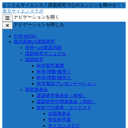
コ
とことんサイエンス！課題研究で心のエンジンを燃やせ！！
ン
泉北サイエンスラボ
テ
ナビゲーションを開く
ン
ナビゲーションを閉じる
ツ
へ
TOP MENU
移
泉北高校の課題研究
動
学外への普及内容
す
課題研究マニュアル
る
課題研究
科学探究基礎
科学(理数)探究Ⅰ
科学(理数)探究Ⅱ
科学英語プレゼンテーション
研究発表会
課題研究発表会（本校）
課題研究中間発表会（本校）
校外での発表・コンテスト
全国発表会
学生科学賞
サイエンスデイ