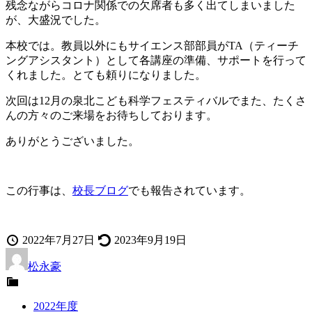
残念ながらコロナ関係での欠席者も多く出てしまいました
が、大盛況でした。
本校では。教員以外にもサイエンス部部員がTA（ティーチ
ングアシスタント）として各講座の準備、サポートを行って
くれました。とても頼りになりました。
次回は12月の泉北こども科学フェスティバルでまた、たくさ
んの方々のご来場をお待ちしております。
ありがとうございました。
この行事は、
校長ブログ
でも報告されています。
投
最
2022年7月27日
2023年9月19日
稿
投
終
松永豪
日
稿
更
カ
者
新
テ
2022年度
ゴ