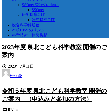
SSOnet 登録のお願い
SSOnet
研究指導OJT
研究指導OJT
総合科学科通信
本校HPへのリンク
科学技術 振興機構
2023年度 泉北こども科学教室 開催のご
案内
投
2023年7月11日
稿
投
松永豪
日
稿
者
令和５年度 泉北こども科学教室 開催の
ご案内 （申込みと参加の方法）
日時：