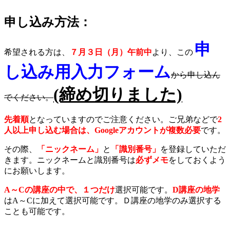
申し込み方法：
申
希望される方は、
７月３日（月）午前中
より、この
し込み用入力フォーム
から申し込ん
(締め切りました)
でください。
先着順
となっていますのでご注意ください。ご兄弟などで
2
人以上申し込む場合は、Googleアカウントが複数必要
です。
その際、
「ニックネーム」
と
「識別番号」
を登録していただ
きます。ニックネームと識別番号は
必ずメモ
をしておくよう
にお願いします。
A～Cの講座の中で、１つだけ
選択可能です。
D講座の地学
はA～Cに加えて選択可能です。Ｄ講座の地学のみ選択する
ことも可能です。