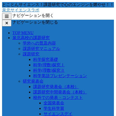
コ
とことんサイエンス！課題研究で心のエンジンを燃やせ！！
ン
泉北サイエンスラボ
テ
ナビゲーションを開く
ン
ナビゲーションを閉じる
ツ
へ
TOP MENU
移
泉北高校の課題研究
動
学外への普及内容
す
課題研究マニュアル
る
課題研究
科学探究基礎
科学(理数)探究Ⅰ
科学(理数)探究Ⅱ
科学英語プレゼンテーション
研究発表会
課題研究発表会（本校）
課題研究中間発表会（本校）
校外での発表・コンテスト
全国発表会
学生科学賞
サイエンスデイ