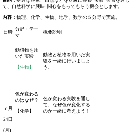
目的：
身近な現象、自然などを対象に観察･実験･実習を通し
て、自然科学に興味･関心をもってもらう機会とします。
内容：
物理、化学、生物、地学、数学の５分野で実施。
分野・テー
日時
概要説明
マ
動植物を用
動物と植物を用いた実
いた実験
験を一緒に行いましょ
【生物】
う。
色が変わる
色が変わる実験を通し
のはなぜ？
て、なぜ色が変化する
７月
【化学】
のか一緒に考えよう！
24日
(月)