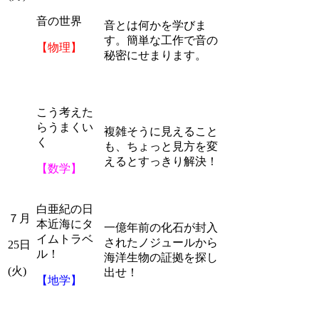
音の世界
音とは何かを学びま
す。簡単な工作で音の
【物理】
秘密にせまります。
こう考えた
らうまくい
複雑そうに見えること
く
も、ちょっと見方を変
えるとすっきり解決！
【数学】
白亜紀の日
７月
本近海にタ
一億年前の化石が封入
イムトラベ
されたノジュールから
25日
ル！
海洋生物の証拠を探し
(火)
出せ！
【地学】