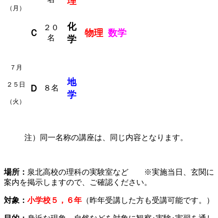
理
（月）
化
２０
Ｃ
物理
数学
名
学
７月
地
２５日
Ｄ
８名
学
（火）
注）同一名称の講座は、同じ内容となります。
場所：
泉北高校の理科の実験室など ※実施当日、玄関に
案内を掲示しますので、ご確認ください。
対象：
小学校５，６年
（昨年受講した方も受講可能です。）