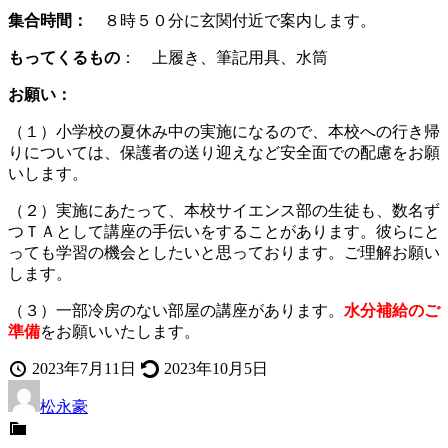
集合時間：
８時５０分に玄関付近で案内します。
もってくるもの
： 上履き、筆記用具、水筒
お願い：
（１）小学校の夏休み中の実施になるので、本校への行き帰
りについては、保護者の送り迎えなど安全面での配慮をお願
いします。
（２）実施にあたって、本校サイエンス部の生徒も、数名ず
つＴＡとして講座の手伝いをすることがあります。彼らにと
っても学習の機会としたいと思っております。ご理解お願い
します。
（３）一部冷房のない部屋の講座があります。
水分補給のご
準備
をお願いいたします。
投
最
2023年7月11日
2023年10月5日
稿
投
終
松永豪
日
稿
更
カ
者
新
テ