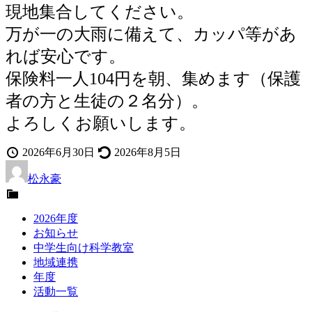
現地集合してください。
万が一の大雨に備えて、カッパ等があ
れば安心です。
保険料一人104円を朝、集めます（保護
者の方と生徒の２名分）。
よろしくお願いします。
投
最
2026年6月30日
2026年8月5日
稿
投
終
松永豪
日
稿
更
カ
者
新
テ
2026年度
ゴ
お知らせ
リ
中学生向け科学教室
ー
地域連携
年度
活動一覧