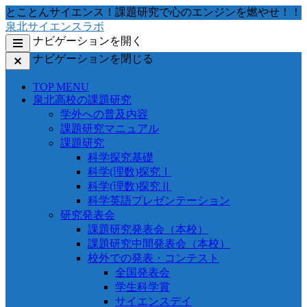
コ
とことんサイエンス！課題研究で心のエンジンを燃やせ！！
ン
泉北サイエンスラボ
テ
ナビゲーションを開く
ン
ナビゲーションを閉じる
ツ
へ
TOP MENU
移
泉北高校の課題研究
動
学外への普及内容
す
課題研究マニュアル
る
課題研究
科学探究基礎
科学(理数)探究Ⅰ
科学(理数)探究Ⅱ
科学英語プレゼンテーション
研究発表会
課題研究発表会（本校）
課題研究中間発表会（本校）
校外での発表・コンテスト
全国発表会
学生科学賞
サイエンスデイ