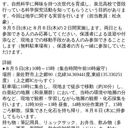
す。自然科学に興味を持つ次世代を育成し、泉北高校で普段
行っている科学探究活動を知ってもらうという目的がありま
す。今回は地学に関する実習を行います（担当教員：松永
豪）。
８月５日(水)と８月６日(木)の２日間実施します。両日とも
参加できる人のみ応募してください。保護者による送迎や付
添など、現地までの移動手段がある人のみ参加できることと
します（無料駐車場有）。保護者の方も一緒に参加していた
だけます。
詳細
●８月５日(水) 10時～15時（集合時間午前10時厳守）
場所：泉佐野市上之郷90（北緯34.369441度,東経135.330251
度）（上之郷ICからすぐ）
駐車場に10時に集合し、現地まで徒歩で移動（約30分）し、
白亜紀の地層（和泉層群）において、当時の環境や地層の分
布など、現地で観察・学習しながら地層の観察・化石採集を
行います。12時30分～13時 昼食。14時30分作業終了。15時
ごろ解散。採集できた化石を持ち帰り、８月６日 (木)に持参
してもらいます。
持ち物：筆記用具、リュックサック、お弁当、飲み物（多