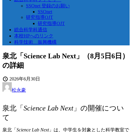
SSOnet 登録のお願い
SSOnet
研究指導OJT
研究指導OJT
総合科学科通信
本校HPへのリンク
科学技術 振興機構
泉北「Science Lab Next」（8月5日6日）
の詳細
投
2026年6月30日
稿
投
松永豪
日
稿
者
泉北「
Science Lab Next
」の開催につい
て
泉北「
Science Lab Next
」は、中学生を対象とした科学教室で