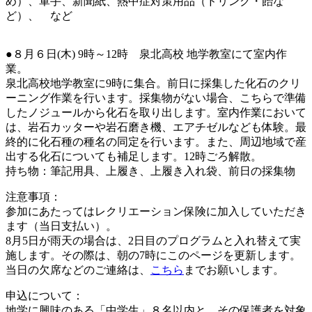
め）、軍手、新聞紙、熱中症対策用品（ドリンク・飴な
ど）、 など
●８月６日(木) 9時～12時 泉北高校 地学教室にて室内作
業。
泉北高校地学教室に9時に集合。前日に採集した化石のクリ
ーニング作業を行います。採集物がない場合、こちらで準備
したノジュールから化石を取り出します。室内作業において
は、岩石カッターや岩石磨き機、エアチゼルなども体験。最
終的に化石種の種名の同定を行います。また、周辺地域で産
出する化石についても補足します。12時ごろ解散。
持ち物：筆記用具、上履き、上履き入れ袋、前日の採集物
注意事項：
参加にあたってはレクリエーション保険に加入していただき
ます（当日支払い）。
8月5日が雨天の場合は、2日目のプログラムと入れ替えて実
施します。その際は、朝の7時にこのページを更新します。
当日の欠席などのご連絡は、
こちら
までお願いします。
申込について：
地学に興味のある「中学生」８名以内と、その保護者を対象