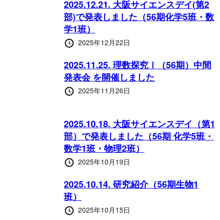
2025.12.21. 大阪サイエンスデイ(第2
部)で発表しました（56期化学5班・数
学1班）
投
2025年12月22日
稿
日
2025.11.25. 理数探究Ⅰ（56期）中間
発表会 を開催しました
投
2025年11月26日
稿
日
2025.10.18. 大阪サイエンスデイ（第1
部）で発表しました（56期 化学5班・
数学1班・物理2班）
投
2025年10月19日
稿
日
2025.10.14. 研究紹介（56期生物1
班）
投
2025年10月15日
稿