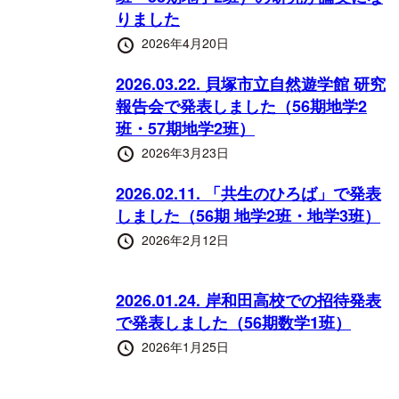
りました
投
2026年4月20日
稿
日
2026.03.22. 貝塚市立自然遊学館 研究
報告会で発表しました（56期地学2
班・57期地学2班）
投
2026年3月23日
稿
日
2026.02.11. 「共生のひろば」で発表
しました（56期 地学2班・地学3班）
投
2026年2月12日
稿
日
2026.01.24. 岸和田高校での招待発表
で発表しました（56期数学1班）
投
2026年1月25日
稿
日