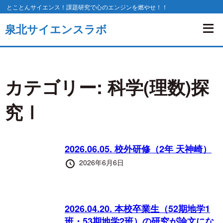
コ
とことんサイエンス！課題研究で心のエンジンを燃やせ！！
ン
泉北サイエンスラボ
テ
ン
ツ
カテゴリー:
科学(理数)探
へ
移
究Ⅰ
動
す
2026.06.05. 校外研修（2年 天神崎）
る
投
2026年6月6日
稿
日
2026.04.20. 本校卒業生（52期地学1
班・53期地学2班）の研究が論文にな