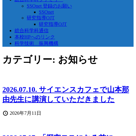
SSOnet 登録のお願い
SSOnet
研究指導OJT
研究指導OJT
総合科学科通信
本校HPへのリンク
科学技術 振興機構
カテゴリー:
お知らせ
2026.07.10. サイエンスカフェで山本那
由先生に講演していただきました
投
2026年7月11日
稿
日