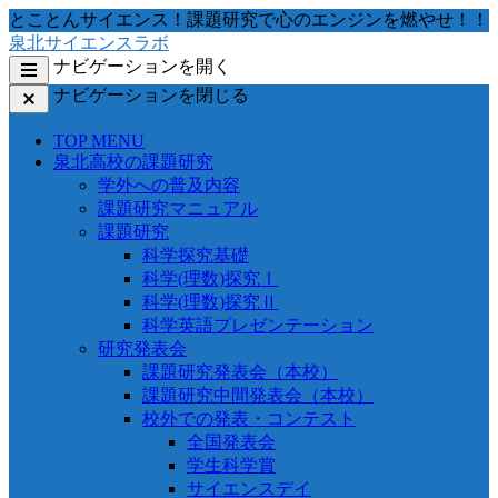
コ
とことんサイエンス！課題研究で心のエンジンを燃やせ！！
ン
泉北サイエンスラボ
テ
ナビゲーションを開く
ン
ナビゲーションを閉じる
ツ
へ
TOP MENU
移
泉北高校の課題研究
動
学外への普及内容
す
課題研究マニュアル
る
課題研究
科学探究基礎
科学(理数)探究Ⅰ
科学(理数)探究Ⅱ
科学英語プレゼンテーション
研究発表会
課題研究発表会（本校）
課題研究中間発表会（本校）
校外での発表・コンテスト
全国発表会
学生科学賞
サイエンスデイ