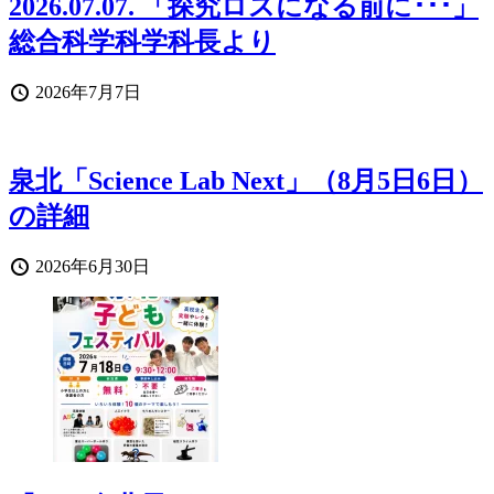
2026.07.07. 「探究ロスになる前に･･･」
総合科学科学科長より
投
2026年7月7日
稿
日
泉北「Science Lab Next」（8月5日6日）
の詳細
投
2026年6月30日
稿
日