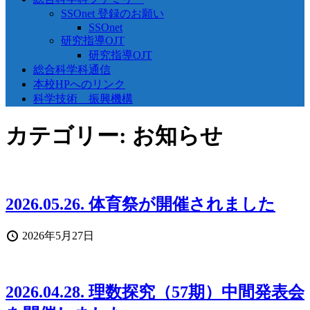
SSOnet 登録のお願い
SSOnet
研究指導OJT
研究指導OJT
総合科学科通信
本校HPへのリンク
科学技術 振興機構
カテゴリー:
お知らせ
2026.05.26. 体育祭が開催されました
投
2026年5月27日
稿
日
2026.04.28. 理数探究（57期）中間発表会