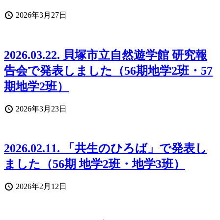
投
2026年3月27日
稿
日
2026.03.22. 貝塚市立自然遊学館 研究報
告会で発表しました（56期地学2班・57
期地学2班）
投
2026年3月23日
稿
日
2026.02.11. 「共生のひろば」で発表し
ました（56期 地学2班・地学3班）
投
2026年2月12日
稿
日