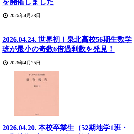
を開催しました
投
2026年4月28日
稿
日
2026.04.24. 世界初！泉北高校56期生数学
班が最小の奇数6倍過剰数を発見！
投
2026年4月25日
稿
日
2026.04.20. 本校卒業生（52期地学1班・