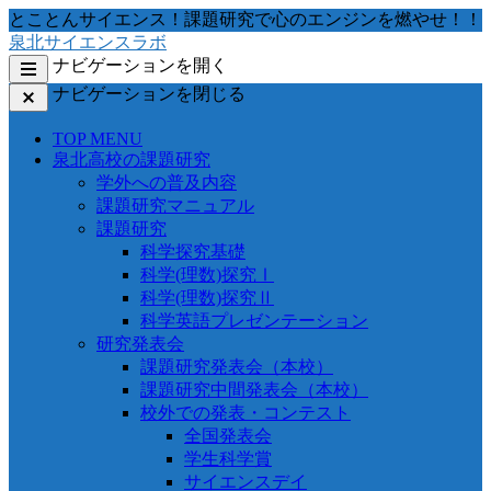
コ
とことんサイエンス！課題研究で心のエンジンを燃やせ！！
ン
泉北サイエンスラボ
テ
ナビゲーションを開く
ン
ナビゲーションを閉じる
ツ
へ
TOP MENU
移
泉北高校の課題研究
動
学外への普及内容
す
課題研究マニュアル
る
課題研究
科学探究基礎
科学(理数)探究Ⅰ
科学(理数)探究Ⅱ
科学英語プレゼンテーション
研究発表会
課題研究発表会（本校）
課題研究中間発表会（本校）
校外での発表・コンテスト
全国発表会
学生科学賞
サイエンスデイ