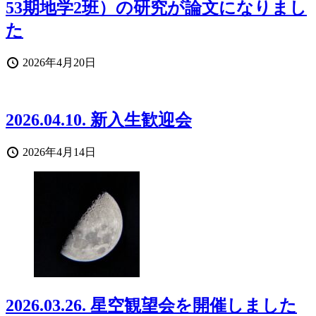
53期地学2班）の研究が論文になりまし
た
投
2026年4月20日
稿
日
2026.04.10. 新入生歓迎会
投
2026年4月14日
稿
日
2026.03.26. 星空観望会を開催しました