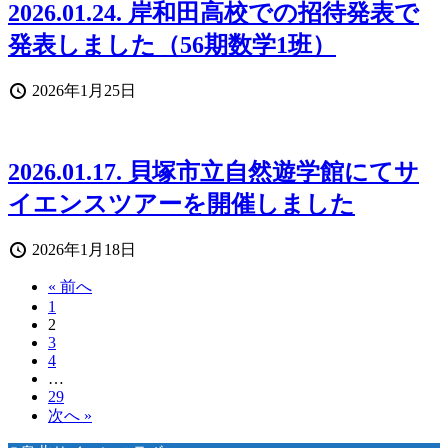
2026.01.24. 岸和田高校での招待発表で
発表しました（56期数学1班）
投
2026年1月25日
稿
日
2026.01.17. 貝塚市立自然遊学館にてサ
イエンスツアーを開催しました
投
2026年1月18日
稿
« 前へ
日
1
2
3
4
…
29
次へ »