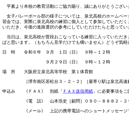
平素より本校の教育活動にご協力賜り、誠にありがとうござい
女子バレーボール部の様子については、泉北高校のホームページ
習会では、実際に泉北高校の練習に個人として参加していただく
いただき、今後の進路選択の参考にしていただけたらと思ってい
当日は、泉北高校が普段おこなっている練習に入っていただきま
ばと思います。（もちろん見学だけでも構いません）どうぞ気軽
日 時 令和６年 ９月 １日（日） ９時～１２時
９月２９日（日） ９時～１２時
場 所 大阪府立泉北高等学校 第１体育館
［堺市南区若松台３－２－２］［最寄り駅は泉北高速鉄
申込み 《ＦＡＸ》 別紙「
ＦＡＸ送信用紙
」に必要事項をご
《電 話》 山本浩史［顧問］０９０－８８８２－２９
《メール》 上記の携帯電話へのショートメッセージで