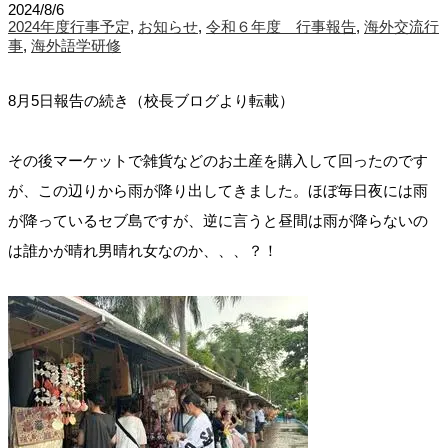
2024/8/6
2024年度行事予定
,
お知らせ
,
令和６年度 行事報告
,
海外交流行
事
,
海外語学研修
8月5日報告の続き（校長ブログより転載）
その後マーケットで雑貨などのお土産を購入して回ったのです
が、この辺りから雨が降り出してきました。ほぼ毎日夜には雨
が降っているセブ島ですが、逆に言うと昼間は雨が降らないの
は誰かが晴れ男晴れ女なのか、、、？！