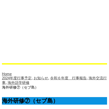
相談室より
クラブ活動
活動紹介
クラブブログ
ブログ
校長ブログ
クラブブログ
同窓会
サイエンスラボ
Home
2024年度行事予定
,
お知らせ
,
令和６年度 行事報告
,
海外交流行
事
,
海外語学研修
海外研修⑦（セブ島）
海外研修⑦（セブ島）