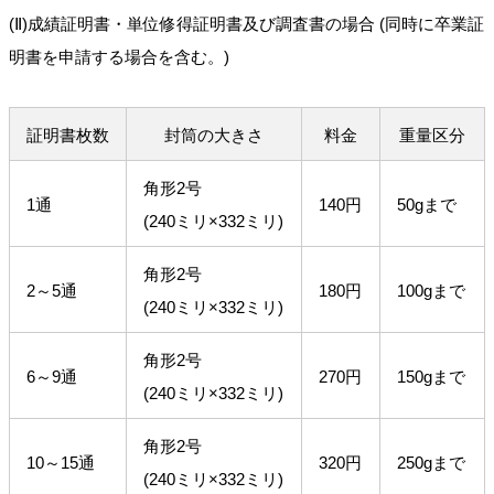
(Ⅱ)成績証明書・単位修得証明書及び調査書の場合 (同時に卒業証
明書を申請する場合を含む。)
証明書枚数
封筒の大きさ
料金
重量区分
角形2号
1通
140円
50gまで
(240ミリ×332ミリ)
角形2号
2～5通
180円
100gまで
(240ミリ×332ミリ)
角形2号
6～9通
270円
150gまで
(240ミリ×332ミリ)
角形2号
10～15通
320円
250gまで
(240ミリ×332ミリ)