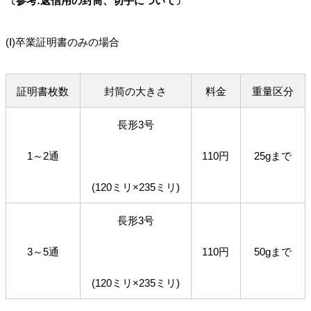
〔参考:返信用の封筒、切手について〕
(Ⅰ)卒業証明書のみの場合
証明書枚数
封筒の大きさ
料金
重量区分
長形3号
1～2通
110円
25gまで
(120ミリ×235ミリ)
長形3号
3～5通
110円
50gまで
(120ミリ×235ミリ)