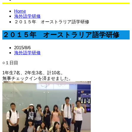
サイエンスラボ
Home
海外語学研修
２０１５年 オーストラリア語学研修
２０１５年 オーストラリア語学研修
2015/8/6
海外語学研修
○１日目
1年生7名、2年生3名、計10名。
無事チェックインを済ませました。