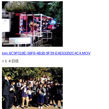
trim.6C9F018E-58F8-4B38-9F39-E4E63392C4C4.MOV
○１４日目