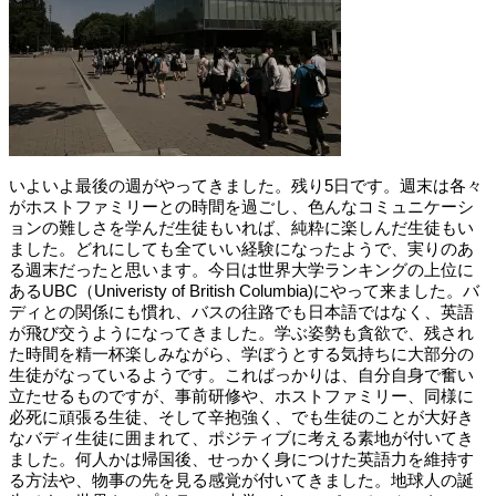
いよいよ最後の週がやってきました。残り5日です。週末は各々
がホストファミリーとの時間を過ごし、色んなコミュニケーシ
ョンの難しさを学んだ生徒もいれば、純粋に楽しんだ生徒もい
ました。どれにしても全ていい経験になったようで、実りのあ
る週末だったと思います。今日は世界大学ランキングの上位に
あるUBC（Univeristy of British Columbia)にやって来ました。バ
ディとの関係にも慣れ、バスの往路でも日本語ではなく、英語
が飛び交うようになってきました。学ぶ姿勢も貪欲で、残され
た時間を精一杯楽しみながら、学ぼうとする気持ちに大部分の
生徒がなっているようです。こればっかりは、自分自身で奮い
立たせるものですが、事前研修や、ホストファミリー、同様に
必死に頑張る生徒、そして辛抱強く、でも生徒のことが大好き
なバディ生徒に囲まれて、ポジティブに考える素地が付いてき
ました。何人かは帰国後、せっかく身につけた英語力を維持す
る方法や、物事の先を見る感覚が付いてきました。地球人の誕