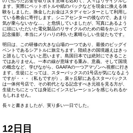
ので払ったお金を取り戻す意味も込めて、人々はリサイクルし
ます。実際にペットボトルや紙のパックなどを現金に換える体
験をしました。換金したお金はスタディセンターとして利用し
ている教会に寄付します。シニアセンターの後なので、あまり
気が乗らないかな…、と危惧していましたが、写真にあるよう
に頭にいただいた電化製品のリサイクルのための箱をかぶって
記念撮影、本当にメリハリの利いた素晴らしい生徒たちです。
明日は、この研修の大きな山場の一つであり、最後のビッグイ
ベントであるシアトルに旅立ちます。陸続きの国境越えはきっ
と誰もしていないと思います。島国日本では絶対にできること
ではありません。一本の線が意味する重み、意義、そして国境
の概念など、学びながら、GAAFAの一つアマゾンへ視察に行き
ます。生徒にとっては、スターバックスの1号店が気になるよう
ですが・・・（私もですが）。泉ヶ丘駅にあるスターバックス
は一体何号店で、その初代となる記念すべき元祖を見る方が、
生徒たちにとっては身近にインスピレーションを感じられるか
もしれません。
長々と書きましたが、実り多い一日でした。
12日目