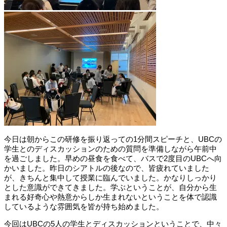
今日は朝からこの研修を振り返っての
1
分間スピーチと、
UBC
の
学生とのディスカッションのための質問を準備しながら午前中
を過ごしました。早めの昼食を食べて、バスで
2
度目の
UBC
へ向
かいました。昨日のシアトルの後なので、皆疲れていました
が、きちんと集中して授業に臨んでいました。かなりしっかり
とした意識ができてきました。学ぶということが、自分から生
まれる好奇心や熱意からしか生まれないということを体で認識
しているような雰囲気を皆が持ち始めました。
今回は
UBC
の
5
人の学生とディスカッションということで、中々