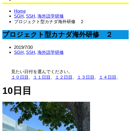
サイエンスラボ
Home
SGH
,
SSH
,
海外語学研修
プロジェクト型カナダ海外研修 ２
プロジェクト型カナダ海外研修 ２
2019/7/30
SGH
,
SSH
,
海外語学研修
見たい日付を選んでください。
１０日目
、
１１日目
、
１２
日目
、
１３日目
、
１４日目
、
10日目