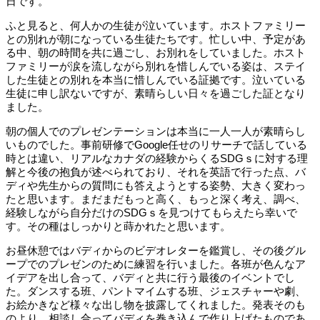
日です。
ふと見ると、何人かの生徒が泣いています。ホストファミリー
との別れが朝になっている生徒たちです。忙しい中、予定があ
る中、朝の時間を共に過ごし、お別れをしていました。ホスト
ファミリーが涙を流しながら別れを惜しんでいる姿は、ステイ
した生徒との別れを本当に惜しんでいる証拠です。泣いている
生徒に申し訳ないですが、素晴らしい日々を過ごした証となり
ました。
朝の個人でのプレゼンテーションは本当に一人一人が素晴らし
いものでした。事前研修で
Google
任せのリサーチで話している
時とは違い、リアルなカナダの経験からくる
SDG
ｓに対する理
解と今後の抱負が述べられており、それを英語で行った点、バ
ディや先生からの質問にも答えようとする姿勢、大きく変わっ
たと思います。まだまだもっと高く、もっと深く考え、調べ、
経験しながら自分だけの
SDG
ｓを見つけてもらえたら幸いで
す。その種はしっかりと蒔かれたと思います。
お昼休憩ではバディからのビデオレターを鑑賞し、その後グル
ープでのプレゼンのために練習を行いました。各班が色んなア
イデアを出し合って、バディと共に行う最後のイベントでし
た。ダンスする班、パントマイムする班、ジェスチャーや劇、
お絵かきなど様々な出し物を披露してくれました。発表そのも
のより、相談し合ってバディを巻き込んで作り上げたものであ