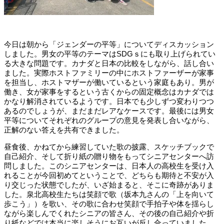
今日は朝から「ジェンダーの平等」についてディスカッション
しました。男女の平等のテーマはSDGｓにも取り上げられてい
る大きな問題です。カナダと日本の比較をしながら、話し合い
ました。実際ホストファミリーの中にホストファーザーが家事
を担当し、ホストマザーが働いているという家庭もあり。男が
働き、女が家事をするという古くからの固定概念はカナダでは
かなり解消されているようです。日本でも少しずつ変わりつつ
あるのでしょうが、まだまだレアなケースです。最後には男女
平等についてそれぞれのグループの意見を発表し合いながら、
正解のない答えを共有できました。
昼食後、かねてから練習していた歌の披露、スケッチブックで
自己紹介、そして折り紙の贈り物をもってシニアセンターへ訪
問しました。このシニアセンターは、日本人の高校生を受け入
れることが今回初めてということで、どちらも期待と不安が入
り交じった状態でしたが、いざ始まると、そこに奇跡がありま
した。泉北高校生たちは笑顔で歌（坂本九さんの「上を向いて
歩こう」）を歌い、その歌に合わせ笑顔で手拍子や体を揺らし
ながら楽しんでくれたシニアの皆さん、その後の自己紹介や折
り紙などでは本当に楽しそうにお互いが反し合っていました。