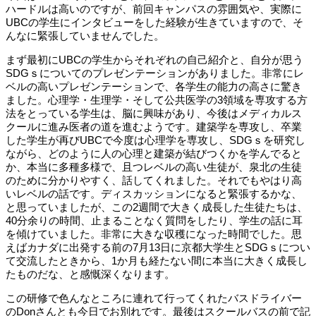
ハードルは高いのですが、前回キャンパスの雰囲気や、実際に
UBC
の学生にインタビューをした経験が生きていますので、そ
んなに緊張していませんでした。
まず最初に
UBC
の学生からそれぞれの自己紹介と、自分が思う
SDG
ｓについてのプレゼンテーションがありました。非常にレ
ベルの高いプレゼンテーションで、各学生の能力の高さに驚き
ました。心理学・生理学・そして公共医学の
3
領域を専攻する方
法をとっている学生は、脳に興味があり、今後はメディカルス
クールに進み医者の道を進むようです。建築学を専攻し、卒業
した学生が再び
UBC
で今度は心理学を専攻し、
SDG
ｓを研究し
ながら、どのように人の心理と建築が結びつくかを学んでると
か、本当に多種多様で、且つレベルの高い生徒が、泉北の生徒
のために分かりやすく、話してくれました。それでもやはり高
いレベルの話です。ディスカッションになると緊張するかな、
と思っていましたが、この
2
週間で大きく成長した生徒たちは、
40
分余りの時間、止まることなく質問をしたり、学生の話に耳
を傾けていました。非常に大きな収穫になった時間でした。思
えばカナダに出発する前の
7
月
13
日に京都大学生と
SDG
ｓについ
て交流したときから、
1
か月も経たない間に本当に大きく成長し
たものだな、と感慨深くなります。
この研修で色んなところに連れて行ってくれたバスドライバー
の
Don
さんとも今日でお別れです。最後はスクールバスの前で記