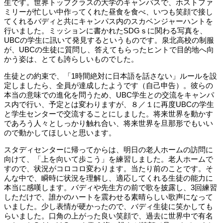
生です。世界トップクラスの大学のキャンパスで、ホストファ
ミリーが忙しい中作ってくれた昼食を食べ、いつも笑顔で接し
てくれるバディと共にキャンパス内のスカベンジャーハントを
行いました。ミッションに書かれたSDGｓに関わる写真を、
UBCの学生に訊いて発見するというものです。泉北高校の制服
が、UBCの生徒に質問し、答えてもらったヒントで目的地へ向
かう姿は、とても誇らしいものでした。
生徒との約束で、「1時間絶対に日本語を話さない」ルールを設
定しましたら、全員が達成したようです（自己申告）。彼らの
本当の意味での進化を問うため、UBC学生との交流をキャンパ
ス内で行い、予定とは変わりますが、８／１に再度UBCの学生
と学生センターで交流することにしました。将来世界を動かす
であろう人々としっかり触れ合い、将来世界を旦那形でもいい
ので動かしてほしいと思います。
スタディセンターに帰ってからは、明日の老人ホームの訪問に
向けて、「上を向いて歩こう」を練習しました。老人ホームで
すので、状況がコロコロ変わります。当たり前のことです。そ
んな中で、瞬時に状況を理解し、適応してくれる生徒の能力に
本当に感嘆します。バディや先生方の前で歌を披露し、3回練習
しただけで、誰かのハートを震わせる素晴らしい歌声になって
いました。少し表情が硬かったので、バディ生徒に笑かしても
らいました。口角の上がった良い笑顔で、過去に世界中で有名