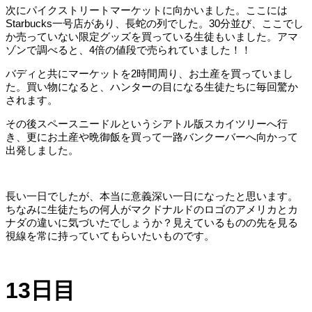
次にパイクストリートマーケットに向かいました。ここには
Starbucks
一号店があり、長蛇の列でした。
30
分並び、ここでし
か売っていない限定グッズを買っている生徒もいました。アマ
ゾンで調べると、
4
倍の値段で売られていました！！
バディと共にマーケットを
2
時間周り、お土産を買っていまし
た。買い物になると、ハンターの目になる生徒たちに毎回驚か
されます。
その後スペースニードルというシアトル版スカイツリーへ行
き、更にお土産や晩御飯を買って一路バンクーバーへ向かって
出発しました。
長い一日でしたが、本当に意義深い一日になったと思います。
ちなみに生徒たちの何人がマクドナルドのロゴのアメリカとカ
ナダの違いに気づいたでしょうか？見えているものの先を見る
視線を常に持っていてもらいたいものです。
13
日目