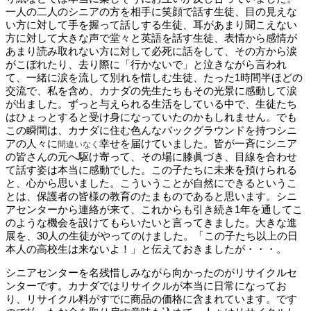
一人の二人のシニアの方を相手に笑顔で話す生徒、目の見えな
い方に対して手を握って話しする生徒、耳があまり聞こえない
方に対して大きな声で堂々と英語を話す生徒、表情から感情が
あまり読み取れない方に対して必死に話をして、その方から涙
がこぼれたり、去り際に「行かないで」と泣きながら言われ
て、一緒に涙を流して別れを惜しむ生徒、たった1時間半ほどの
交流で、私を含め、カナダの先生たちもその光景に感動して涙
が出ました。ずっと与えられる生活をしている中で、生徒たち
はひょっとすると受け身になっていたのかもしれません。でも
この瞬間は、カナダに住む色んなバックグラウンドを持つシニ
アの人々に
幸せを届けていました。皆が一斉にシニア
間違いなく
の皆さんの元へ駆け寄って、その場に膝眞づき、目線を合わせ
て話す姿は本当に感動でした。この子たちに未来を預けられる
と、心から思いました。こういうことが自然にできるというこ
とは、保護者の皆様の教育のたまものであると思います。シニ
アセンターから連絡が来て、これからも引き続き1年を通してこ
のような機会を設けてもらいたいと言ってきました。大きな進
展を、30人の生徒がやってのけました。「この子たち以上の日
本人の高校生は来ないよ！」と伝えておきましたが・・・。
シニアセンターを名残惜しみながら向かったのがリサイクルセ
ンターです。カナダではリサイクルが本当に日常になってお
り、リサイクル料がすでに商品の価格に含まれています。です