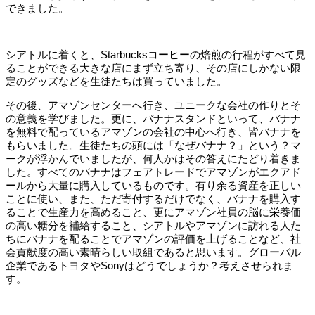
できました。
シアトルに着くと、
Starbucks
コーヒーの焙煎の行程がすべて見
ることができる大きな店にまず立ち寄り、その店にしかない限
定のグッズなどを生徒たちは買っていました。
その後、アマゾンセンターへ行き、ユニークな会社の作りとそ
の意義を学びました。更に、バナナスタンドといって、バナナ
を無料で配っているアマゾンの会社の中心へ行き、皆バナナを
もらいました。生徒たちの頭には「なぜバナナ？」という？マ
ークが浮かんでいましたが、何人かはその答えにたどり着きま
した。すべてのバナナはフェアトレードでアマゾンがエクアド
ールから大量に購入しているものです。有り余る資産を正しい
ことに使い、また、ただ寄付するだけでなく、バナナを購入す
ることで生産力を高めること、更にアマゾン社員の脳に栄養価
の高い糖分を補給すること、シアトルやアマゾンに訪れる人た
ちにバナナを配ることでアマゾンの評価を上げることなど、社
会貢献度の高い素晴らしい取組であると思います。グローバル
企業であるトヨタや
Sony
はどうでしょうか？考えさせられま
す。