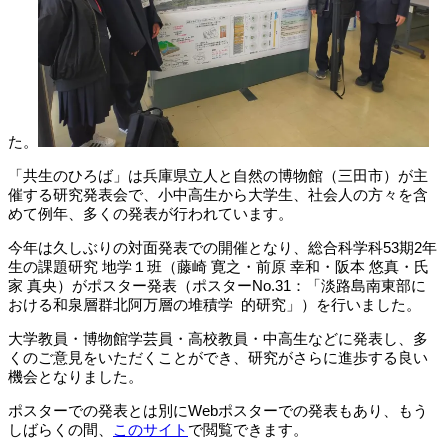
た。
「共生のひろば」は兵庫県立人と自然の博物館（三田市）が主
催する研究発表会で、小中高生から大学生、社会人の方々を含
めて例年、多くの発表が行われています。
今年は久しぶりの対面発表での開催となり、総合科学科53期2年
生の課題研究 地学１班（藤崎 寛之・前原 幸和・阪本 悠真・氏
家 真央）がポスター発表（ポスターNo.31：「淡路島南東部に
おける和泉層群北阿万層の堆積学 的研究」）を行いました。
大学教員・博物館学芸員・高校教員・中高生などに発表し、多
くのご意見をいただくことができ、研究がさらに進歩する良い
機会となりました。
ポスターでの発表とは別にWebポスターでの発表もあり、もう
しばらくの間、
このサイト
で閲覧できます。